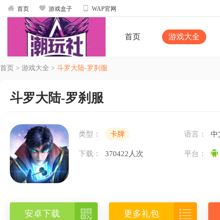



首页
游戏盒子
WAP官网
首页
游戏大全
首页
>
游戏大全
>
斗罗大陆-罗刹服
斗罗大陆-罗刹服
类型：
卡牌
语言：
中
下载：
370422人次
平台：


安卓下载
更多礼包