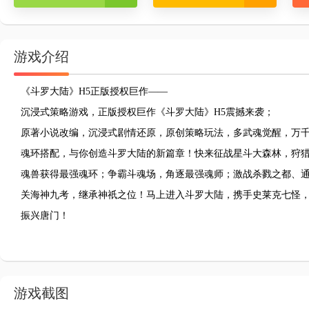
游戏介绍
《斗罗大陆》H5正版授权巨作——
沉浸式策略游戏，正版授权巨作《斗罗大陆》H5震撼来袭；
原著小说改编，沉浸式剧情还原，原创策略玩法，多武魂觉醒，万
魂环搭配，与你创造斗罗大陆的新篇章！快来征战星斗大森林，狩
魂兽获得最强魂环；争霸斗魂场，角逐最强魂师；激战杀戮之都、
关海神九考，继承神祇之位！马上进入斗罗大陆，携手史莱克七怪
振兴唐门！
游戏截图