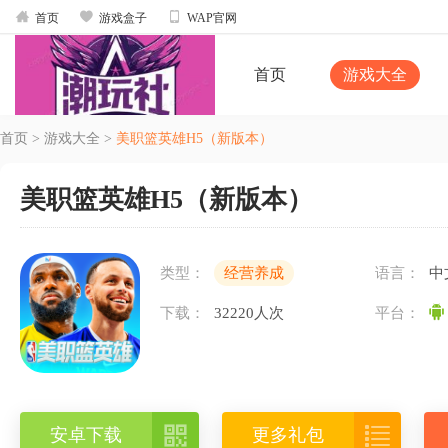



首页
游戏盒子
WAP官网
首页
游戏大全
首页
>
游戏大全
>
美职篮英雄H5（新版本）
美职篮英雄H5（新版本）
类型：
经营养成
语言：
中
下载：
32220人次
平台：


安卓下载
更多礼包