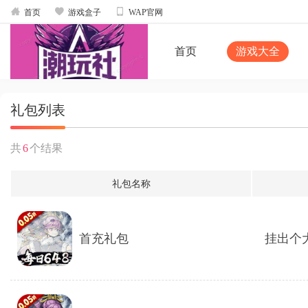



首页
游戏盒子
WAP官网
首页
游戏大全
礼包列表
共
6
个结果
礼包名称
首充礼包
挂出个大